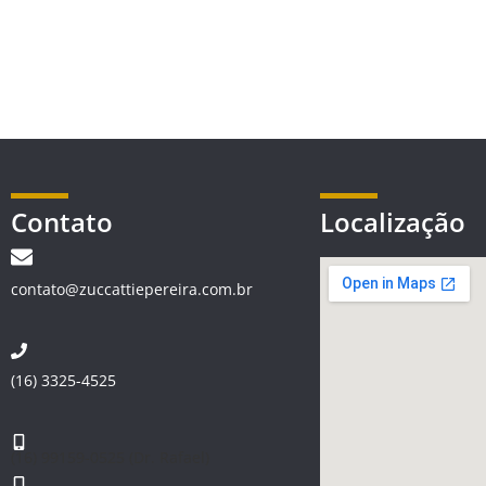
Contato
Localização
contato@zuccattiepereira.com.br
(16) 3325-4525
(16) 99159-0525 (Dr. Rafael)