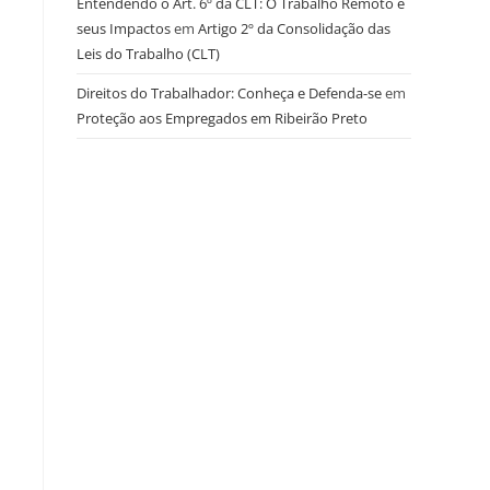
Entendendo o Art. 6º da CLT: O Trabalho Remoto e
seus Impactos
em
Artigo 2º da Consolidação das
Leis do Trabalho (CLT)
Direitos do Trabalhador: Conheça e Defenda-se
em
Proteção aos Empregados em Ribeirão Preto