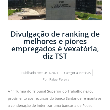
Divulgação de ranking de
melhores e piores
empregados é vexatória,
diz TST
Publicado em:
04/11/2021
Categoria:
Notícias
Por:
Rafael Pereira
A 1ª Turma do Tribunal Superior do Trabalho negou
provimento aos recursos do banco Santander e manteve
a condenação de indenizar uma bancária de Pouso