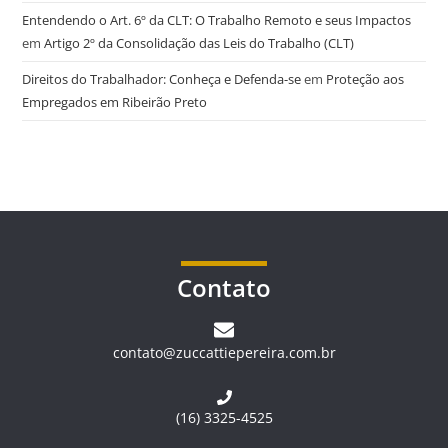
Entendendo o Art. 6º da CLT: O Trabalho Remoto e seus Impactos
em
Artigo 2º da Consolidação das Leis do Trabalho (CLT)
Direitos do Trabalhador: Conheça e Defenda-se
em
Proteção aos
Empregados em Ribeirão Preto
Contato
contato@zuccattiepereira.com.br
(16) 3325-4525