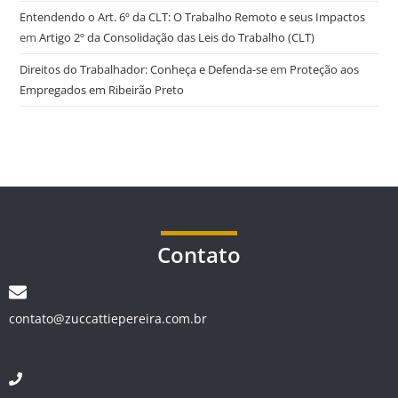
Entendendo o Art. 6º da CLT: O Trabalho Remoto e seus Impactos
em
Artigo 2º da Consolidação das Leis do Trabalho (CLT)
Direitos do Trabalhador: Conheça e Defenda-se
em
Proteção aos
Empregados em Ribeirão Preto
Contato
contato@zuccattiepereira.com.br