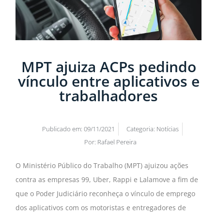
MPT ajuiza ACPs pedindo
vínculo entre aplicativos e
trabalhadores
Publicado em:
09/11/2021
Categoria:
Notícias
Por:
Rafael Pereira
O Ministério Público do Trabalho (MPT) ajuizou ações
contra as empresas 99, Uber, Rappi e Lalamove a fim de
que o Poder Judiciário reconheça o vínculo de emprego
dos aplicativos com os motoristas e entregadores de