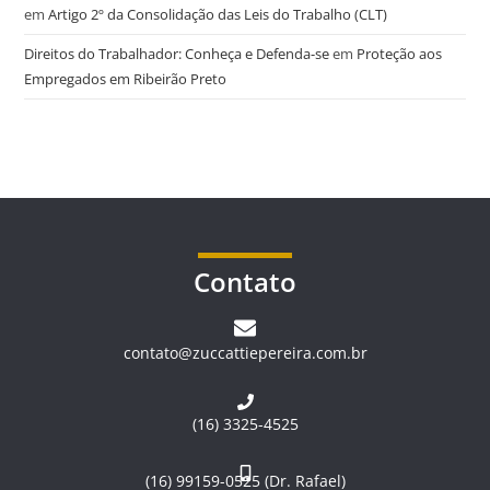
em
Artigo 2º da Consolidação das Leis do Trabalho (CLT)
Direitos do Trabalhador: Conheça e Defenda-se
em
Proteção aos
Empregados em Ribeirão Preto
Contato
contato@zuccattiepereira.com.br
(16) 3325-4525
(16) 99159-0525 (Dr. Rafael)